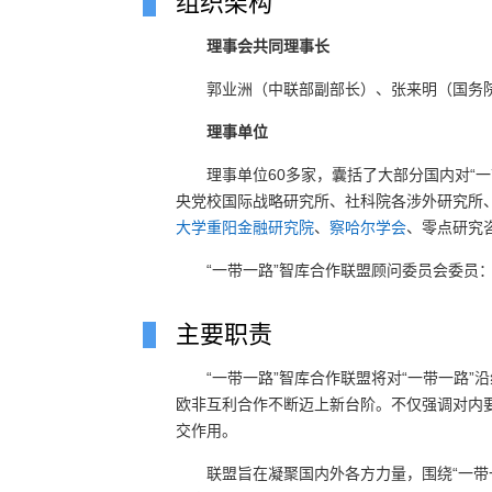
组织架构
理事会共同理事长
郭业洲（中联部副部长）、张来明（国务
理事单位
理事单位60多家，囊括了大部分国内对“
央党校国际战略研究所、社科院各涉外研究所
大学重阳金融研究院
、
察哈尔学会
、零点研究
“一带一路”智库合作联盟顾问委员会委员
主要职责
“一带一路”智库合作联盟将对“一带一路
欧非互利合作不断迈上新台阶。不仅强调对内
交作用。
联盟旨在凝聚国内外各方力量，围绕“一