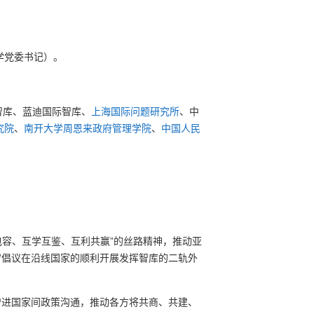
学党委书记）。
智库、蓝迪国际智库、
上海国际问题研究所
、中
究院
、
南开大学周恩来政府管理学院
、
中国人民
包容、互学互鉴、互利共赢”的丝路精神，推动亚
”倡议在沿线国家的顺利开展发挥智库的二轨外
增进国家间政策沟通，推动各方将共商、共建、