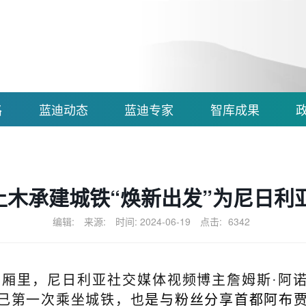
路
蓝迪动态
蓝迪专家
智库成果
国土木承建城铁“焕新出发”为尼日
编辑:
来源:
时间: 2024-06-19
点击:
6342
厢里，尼日利亚社交媒体视频博主詹姆斯·阿
己第一次乘坐城铁，也
是与粉丝分享首都阿布