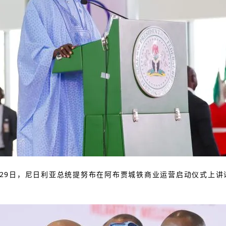
月29日，尼日利亚总统提努布在阿布贾城铁商业运营启动仪式上讲